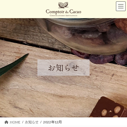
コ
ナ
ン
ビ
テ
ゲ
ン
ー
ツ
シ
へ
ョ
ス
ン
キ
に
ッ
移
プ
動
お知らせ
HOME
お知らせ
2022年12月