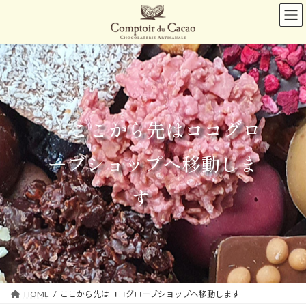
コ
ナ
ン
ビ
テ
ゲ
ン
ー
ツ
シ
へ
ョ
ス
ン
キ
に
ッ
移
ここから先はココグロ
プ
動
ーブショップへ移動しま
す
HOME
ここから先はココグローブショップへ移動します