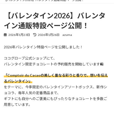
【バレンタイン2026】バレンタ
イン通販特設ページ公開！
最
2026年1月23日
2026年1月26日
azuma
終
更
2026年バレンタイン特設ページを公開しました！
新
日
時
ココグローブ公式ショップにて、
:
バレンタイン限定チョコレートの予約販売を開始しています🛍️
「Comptoir du Cacaoの美しく重なる彩りと香りで、想いを伝え
るバレンタイン」
をテーマに、今季限定のバレンタインアソートボックス、新作シ
ョコラ、毎年人気の定番商品まで、
ギフトにも自分へのご褒美にもぴったりなチョコレートを多数ご
用意しています。