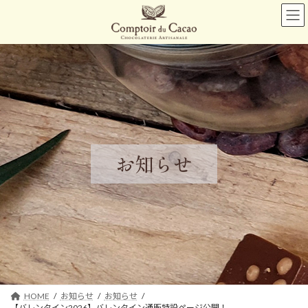
コ
ナ
ン
ビ
テ
ゲ
ン
ー
ツ
シ
へ
ョ
ス
ン
キ
に
ッ
移
プ
動
お知らせ
HOME
お知らせ
お知らせ
【バレンタイン2026】バレンタイン通販特設ページ公開！