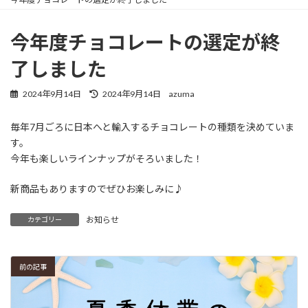
今年度チョコレートの選定が終
了しました
最
2024年9月14日
2024年9月14日
azuma
終
更
毎年7月ごろに日本へと輸入するチョコレートの種類を決めていま
新
す。
日
時
今年も楽しいラインナップがそろいました！
:
新商品もありますのでぜひお楽しみに♪
お知らせ
カテゴリー
前の記事