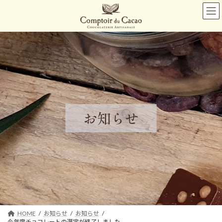
コ
ナ
ン
ビ
テ
ゲ
ン
ー
ツ
シ
へ
ョ
ス
ン
キ
に
ッ
移
プ
動
お知らせ
HOME
お知らせ
お知らせ
今年度チョコレートの選定が終了しました