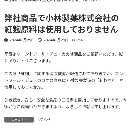
弊社商品で小林製薬株式会社の
紅麹原料は使用しておりません
最
2024年3月29日
2024年3月29日
azuma
終
更
平素よりコントワール・デュ・カカオ商品をご愛顧いただき、誠
新
にありがとうございます。
日
時
:
この度「紅麹」に関する健康被害が報道されておりますが、コン
トワール・デュ・カカオの商品は 小林製薬製造の「紅麹原料」を
使用しておりません。
引き続き、安心・安全な食品のご提供を目指して参りますので、今
後ともご愛顧いただきますよう、よろしくお願い申し上げます。
お知らせ
カテゴリー