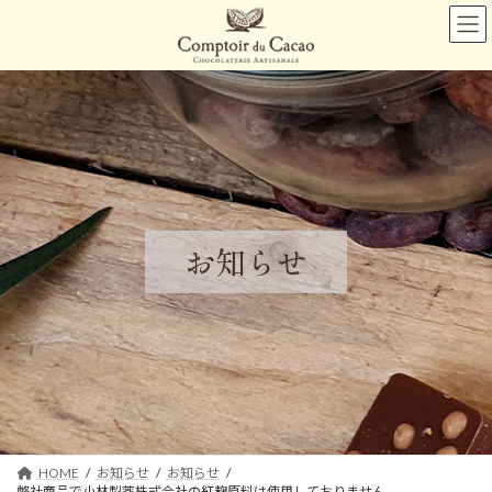
コ
ナ
ン
ビ
テ
ゲ
ン
ー
ツ
シ
へ
ョ
ス
ン
キ
に
ッ
移
プ
動
お知らせ
HOME
お知らせ
お知らせ
弊社商品で小林製薬株式会社の紅麹原料は使用しておりません