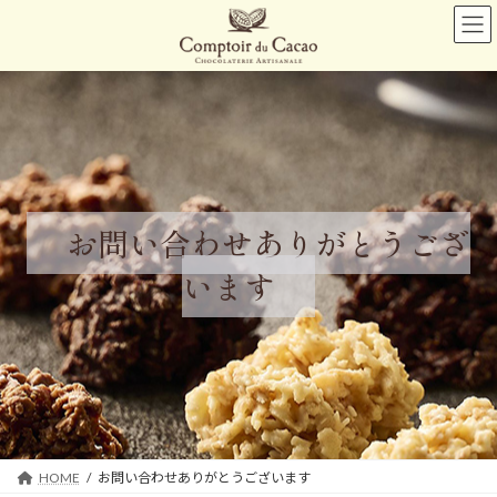
コ
ナ
ン
ビ
テ
ゲ
ン
ー
ツ
シ
へ
ョ
ス
ン
キ
に
ッ
移
プ
動
お問い合わせありがとうござ
います
HOME
お問い合わせありがとうございます